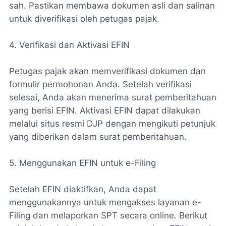
sah. Pastikan membawa dokumen asli dan salinan
untuk diverifikasi oleh petugas pajak.
4. Verifikasi dan Aktivasi EFIN
Petugas pajak akan memverifikasi dokumen dan
formulir permohonan Anda. Setelah verifikasi
selesai, Anda akan menerima surat pemberitahuan
yang berisi EFIN. Aktivasi EFIN dapat dilakukan
melalui situs resmi DJP dengan mengikuti petunjuk
yang diberikan dalam surat pemberitahuan.
5. Menggunakan EFIN untuk e-Filing
Setelah EFIN diaktifkan, Anda dapat
menggunakannya untuk mengakses layanan e-
Filing dan melaporkan SPT secara online. Berikut