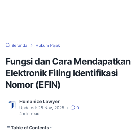
Beranda
Hukum Pajak
Fungsi dan Cara Mendapatkan
Elektronik Filing Identifikasi
Nomor (EFIN)
Humanize Lawyer
Updated:
28 Nov, 2025
•
0
4
min read
Table of Contents