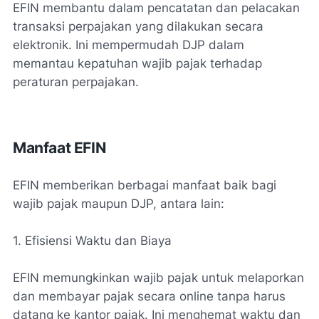
EFIN membantu dalam pencatatan dan pelacakan
transaksi perpajakan yang dilakukan secara
elektronik. Ini mempermudah DJP dalam
memantau kepatuhan wajib pajak terhadap
peraturan perpajakan.
Manfaat EFIN
EFIN memberikan berbagai manfaat baik bagi
wajib pajak maupun DJP, antara lain:
1. Efisiensi Waktu dan Biaya
EFIN memungkinkan wajib pajak untuk melaporkan
dan membayar pajak secara online tanpa harus
datang ke kantor pajak. Ini menghemat waktu dan