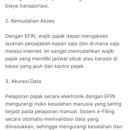
biaya transportasi.
2. Kemudahan Akses
Dengan EFIN, wajib pajak dapat mengakses
layanan perpajakan kapan saja dan di mana saja
melalui internet. Ini sangat memudahkan wajib
pajak yang memiliki jadwal sibuk atau berada di
lokasi yang jauh dari kantor pajak.
3. Akurasi Data
Pelaporan pajak secara elektronik dengan EFIN
mengurangi risiko kesalahan manusia yang sering
terjadi pada pelaporan manual. Sistem e-Filing
secara otomatis memvalidasi data yang
dimasukkan, sehingga mengurangi kesalahan dan