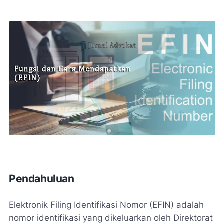
Pendahuluan
Elektronik Filing Identifikasi Nomor (EFIN) adalah
nomor identifikasi yang dikeluarkan oleh Direktorat