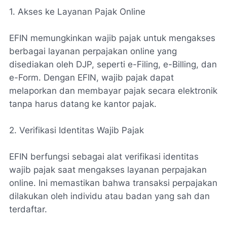
1. Akses ke Layanan Pajak Online
EFIN memungkinkan wajib pajak untuk mengakses
berbagai layanan perpajakan online yang
disediakan oleh DJP, seperti e-Filing, e-Billing, dan
e-Form. Dengan EFIN, wajib pajak dapat
melaporkan dan membayar pajak secara elektronik
tanpa harus datang ke kantor pajak.
2. Verifikasi Identitas Wajib Pajak
EFIN berfungsi sebagai alat verifikasi identitas
wajib pajak saat mengakses layanan perpajakan
online. Ini memastikan bahwa transaksi perpajakan
dilakukan oleh individu atau badan yang sah dan
terdaftar.