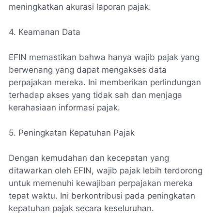
meningkatkan akurasi laporan pajak.
4. Keamanan Data
EFIN memastikan bahwa hanya wajib pajak yang
berwenang yang dapat mengakses data
perpajakan mereka. Ini memberikan perlindungan
terhadap akses yang tidak sah dan menjaga
kerahasiaan informasi pajak.
5. Peningkatan Kepatuhan Pajak
Dengan kemudahan dan kecepatan yang
ditawarkan oleh EFIN, wajib pajak lebih terdorong
untuk memenuhi kewajiban perpajakan mereka
tepat waktu. Ini berkontribusi pada peningkatan
kepatuhan pajak secara keseluruhan.