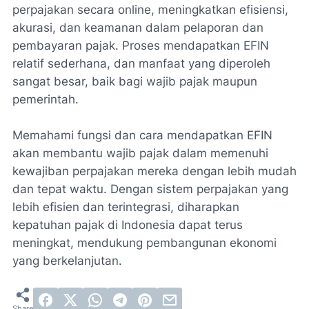
perpajakan secara online, meningkatkan efisiensi,
akurasi, dan keamanan dalam pelaporan dan
pembayaran pajak. Proses mendapatkan EFIN
relatif sederhana, dan manfaat yang diperoleh
sangat besar, baik bagi wajib pajak maupun
pemerintah.
Memahami fungsi dan cara mendapatkan EFIN
akan membantu wajib pajak dalam memenuhi
kewajiban perpajakan mereka dengan lebih mudah
dan tepat waktu. Dengan sistem perpajakan yang
lebih efisien dan terintegrasi, diharapkan
kepatuhan pajak di Indonesia dapat terus
meningkat, mendukung pembangunan ekonomi
yang berkelanjutan.