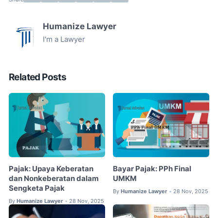
Humanize Lawyer
I'm a Lawyer
Related Posts
Pajak: Upaya Keberatan
Bayar Pajak: PPh Final
dan Nonkeberatan dalam
UMKM
Sengketa Pajak
By
Humanize Lawyer
28 Nov, 2025
•
By
Humanize Lawyer
28 Nov, 2025
•